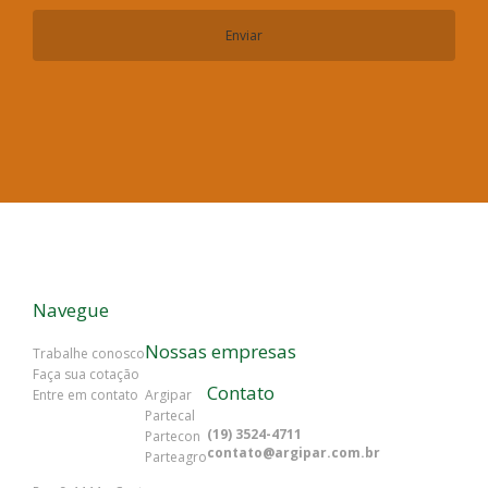
Navegue
Nossas empresas
Trabalhe conosco
Faça sua cotação
Contato
Entre em contato
Argipar
Partecal
(19) 3524-4711
Partecon
contato@argipar.com.br
Parteagro