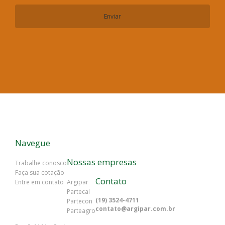
Navegue
Nossas empresas
Trabalhe conosco
Faça sua cotação
Contato
Entre em contato
Argipar
Partecal
(19) 3524-4711
Partecon
contato@argipar.com.br
Parteagro